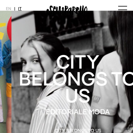
EN
|
IT
MAGAZINE
NOVITÀ
MODA
SHOP
Ultimo Numero
Collezioni
Archivio
Editoriali
CITY
Styling Tips
Video
BELONGS TO
INTERVIEW
SCIMPARELLO
Meet Me
Chi siamo
US
Newsletter
Privacy Policy
Imprint
EDITORIALE MODA
CITY BELONGS TO US