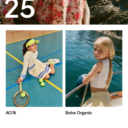
25
AO76
Bebe Organic