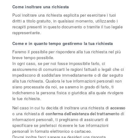
Come inoltrare una richiesta
Puoi inoltrare una richiesta esplicita per esercitare i tuoi
diritti a titolo gratuito, in qualsiasi momento, utilizzando i
recapiti presenti in questo documento o tramite il tuo legale
rappresentante.
Come e in quanto tempo gestiremo la tua richiesta
Faremo il possibile per rispondere alla tua richiesta nel più
breve tempo possibile.
In ogni caso, se per noi fosse impossibile farlo, ci
assicureremo di comunicarti le ragioni fattuali o legali che ci
impediscono di soddisfare immediatamente o di dar seguito
alla tua richiesta. Qualora le tue informazioni personali non
siano processate da noi, se saremo in grado di farlo, ti
indicheremo la persona fisica o giuridica alla quale rivolgere
le tue richieste.
Nel caso in cui tu decida di inoltrare una richiesta di
accesso
o una richiesta di
di
conferma dell’esistenza del trattamento
informazioni personali, ti preghiamo di assicurarti di
specificare se preferisci ricevere le tue informazioni
personali in formato elettronico o cartaceo.
Dovrai inoltre farci sapere se desideri una risposta