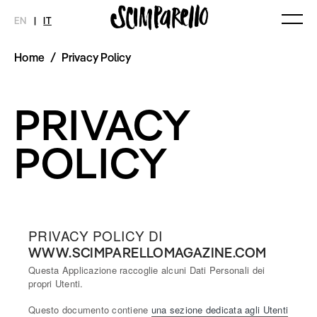
EN
|
IT
Home
/
Privacy Policy
MAGAZINE
NOVITÀ
MODA
SHOP
Ultimo Numero
Collezioni
PRIVACY
Archivio
Editoriali
Styling Tips
Video
POLICY
INTERVIEW
SCIMPARELLO
Meet Me
Chi siamo
Newsletter
Privacy Policy
Imprint
PRIVACY POLICY DI
WWW.SCIMPARELLOMAGAZINE.COM
Questa Applicazione raccoglie alcuni Dati Personali dei
propri Utenti.
Questo documento contiene
una sezione dedicata agli Utenti