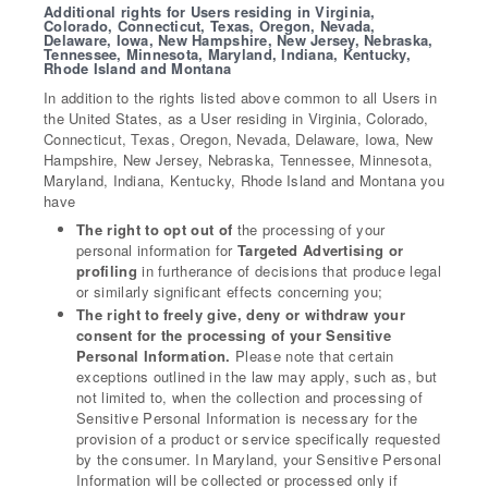
Additional rights for Users residing in Virginia,
Colorado, Connecticut, Texas, Oregon, Nevada,
Delaware, Iowa, New Hampshire, New Jersey, Nebraska,
Tennessee, Minnesota, Maryland, Indiana, Kentucky,
Rhode Island and Montana
In addition to the rights listed above common to all Users in
the United States, as a User residing in Virginia, Colorado,
Connecticut, Texas, Oregon, Nevada, Delaware, Iowa, New
Hampshire, New Jersey, Nebraska, Tennessee, Minnesota,
Maryland, Indiana, Kentucky, Rhode Island and Montana you
have
The right to opt out of
the processing of your
personal information for
Targeted Advertising or
profiling
in furtherance of decisions that produce legal
or similarly significant effects concerning you;
The right to freely give, deny or withdraw your
consent for the processing of your Sensitive
Personal Information.
Please note that certain
exceptions outlined in the law may apply, such as, but
not limited to, when the collection and processing of
Sensitive Personal Information is necessary for the
provision of a product or service specifically requested
by the consumer. In Maryland, your Sensitive Personal
Information will be collected or processed only if