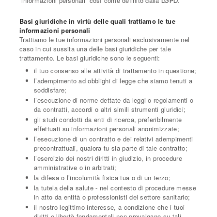
“informazioni personali” così come definito dalla
.
LGPD
Basi giuridiche in virtù delle quali trattiamo le tue
informazioni personali
Trattiamo le tue informazioni personali esclusivamente nel
caso in cui sussita una delle basi giuridiche per tale
trattamento. Le basi giuridiche sono le seguenti:
il tuo consenso alle attività di trattamento in questione;
l’adempimento ad obblighi di legge che siamo tenuti a
soddisfare;
l’esecuzione di norme dettate da leggi o regolamenti o
da contratti, accordi o altri simili strumenti giuridici;
gli studi condotti da enti di ricerca, preferibilmente
effettuati su informazioni personali anonimizzate;
l’esecuzione di un contratto e dei relativi adempimenti
precontrattuali, qualora tu sia parte di tale contratto;
l’esercizio dei nostri diritti in giudizio, in procedure
amministrative o in arbitrati;
la difesa o l’incolumità fisica tua o di un terzo;
la tutela della salute - nel contesto di procedure messe
in atto da entità o professionisti del settore sanitario;
il nostro legittimo interesse, a condizione che i tuoi
diritti e libertà fondamentali non prevalgano su tali