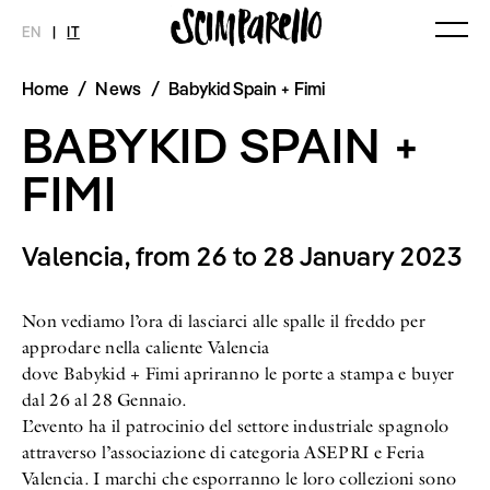
EN
|
IT
Home
/
News
/
Babykid Spain + Fimi
MAGAZINE
NOVITÀ
MODA
SHOP
BABYKID SPAIN +
Ultimo Numero
Collezioni
Archivio
Editoriali
FIMI
Styling Tips
Video
Valencia, from 26 to 28 January 2023
INTERVIEW
SCIMPARELLO
Meet Me
Chi siamo
Newsletter
Non vediamo l’ora di lasciarci alle spalle il freddo per
Privacy Policy
approdare nella caliente Valencia
Imprint
dove Babykid + Fimi apriranno le porte a stampa e buyer
dal 26 al 28 Gennaio.
L’evento ha il patrocinio del settore industriale spagnolo
attraverso l’associazione di categoria ASEPRI e Feria
Valencia. I marchi che esporranno le loro collezioni sono