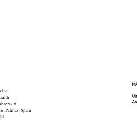
M
zine
Ul
taldi
Ar
abreras 6
s Palmas, Spain
24