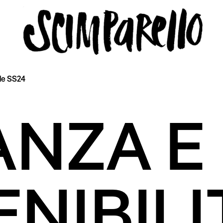
de SS24
LLO
ANZA E
icy
NIBILI