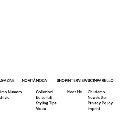
AGAZINE
NOVITÀ
MODA
SHOP
INTERVIEW
SCIMPARELLO
timo Numero
Collezioni
Meet Me
Chi siamo
chivio
Editoriali
Newsletter
Styling Tips
Privacy Policy
Video
Imprint