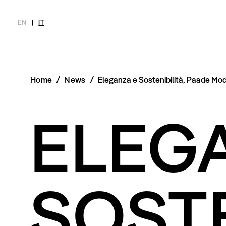
EN
|
IT
Home
/
News
/
Eleganza e Sostenibilità, Paade Mo
MAGAZINE
NOVITÀ
MODA
SHOP
INTERVIEW
SCIMPARE
ELEG
Ultimo Numero
Collezioni
Meet Me
Chi siamo
Archivio
Editoriali
Newsletter
Styling Tips
Privacy Pol
Video
Imprint
SOSTE