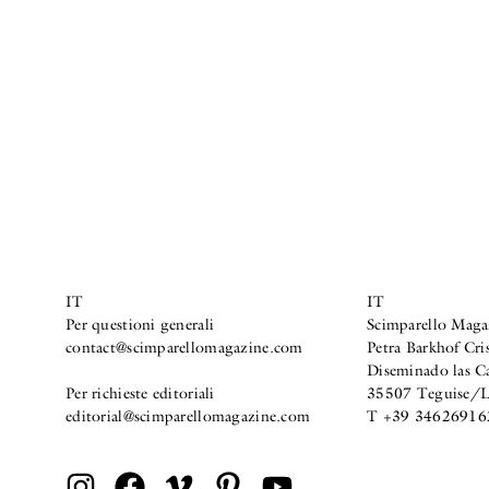
IT
IT
Per questioni generali
Scimparello Maga
contact@scimparellomagazine.com
Petra Barkhof Cris
Diseminado las C
Per richieste editoriali
35507 Teguise/La
editorial@scimparellomagazine.com
T +39 34626916