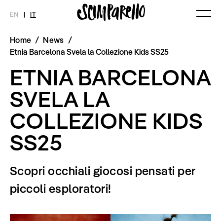
EN
|
IT
Home
/
News
/
MAGAZINE
NOVITÀ
MODA
SHOP
Etnia Barcelona Svela la Collezione Kids SS25
Ultimo Numero
Collezioni
ETNIA BARCELONA
Archivio
Editoriali
Styling Tips
SVELA LA
Video
COLLEZIONE KIDS
INTERVIEW
SCIMPARELLO
Meet Me
Chi siamo
SS25
Newsletter
Privacy Policy
Imprint
Scopri occhiali giocosi pensati per
piccoli esploratori!