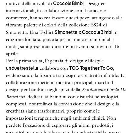
CoccoleBimbi
motivo della nuvola di
. Designer
internazionali, in collaborazione con il famoso e-
commerce, hanno realizzato questi pezzi attingendo alla
vibrante palette di colori della collezione SS24 di
Simonetta x CoccoleBimbi
Simonetta. Una T-shirt
in
edizione limitata, pensata per mamme e bambini alla
moda, sarà presentata durante un evento su invito il 16
aprile.
Per la prima volta, l’agenzia di design e lifestyle
unduetrestella
TOG Together To Go
collabora con
,
evidenziando la fusione tra design e creatività infantile. La
collaborazione mette in mostra i principali marchi di
design per bambini negli spazi della
Fondazione Carlo De
Benedetti
, dedicati ai bambini con disturbi neurologici
complessi, e sottolinea la convinzione che il design e la
creatività siano trasformativi, proprio come le
impostazioni terapeutiche negli ambienti clinici. Non
perdete l’occasione di esplorare gli ultimi prodotti, i
giocattoli e i mobili selezionati da unduetrestella presso