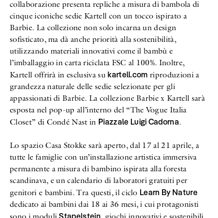
collaborazione presenta repliche a misura di bambola di
cinque iconiche sedie Kartell con un tocco ispirato a
Barbie. La collezione non solo incarna un design
sofisticato, ma dà anche priorità alla sostenibilità,
utilizzando materiali innovativi come il bambù e
l’imballaggio in carta riciclata FSC al 100%. Inoltre,
kartell.com
Kartell offrirà in esclusiva su
riproduzioni a
grandezza naturale delle sedie selezionate per gli
appassionati di Barbie. La collezione Barbie x Kartell sarà
esposta nel pop-up all’interno del “The Vogue Italia
Piazzale Luigi Cadorna
Closet” di Condé Nast in
.
Lo spazio Casa Stokke sarà aperto, dal 17 al 21 aprile, a
tutte le famiglie con un’installazione artistica immersiva
permanente a misura di bambino ispirata alla foresta
scandinava, e un calendario di laboratori gratuiti per
Learn By Nature
genitori e bambini. Tra questi, il ciclo
dedicato ai bambini dai 18 ai 36 mesi, i cui protagonisti
Stapelstein
sono i moduli
, giochi innovativi e sostenibili