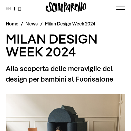
EN
|
IT
Home
/
News
/
Milan Design Week 2024
MAGAZINE
NOVITÀ
MODA
SHOP
MILAN DESIGN
Ultimo Numero
Collezioni
Archivio
Editoriali
WEEK 2024
Styling Tips
Video
Alla scoperta delle meraviglie del
INTERVIEW
SCIMPARELLO
design per bambini al Fuorisalone
Meet Me
Chi siamo
Newsletter
Privacy Policy
Imprint