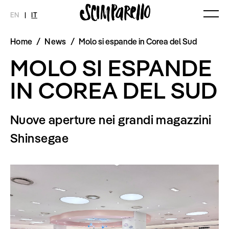
EN
|
IT
Home
/
News
/
Molo si espande in Corea del Sud
MAGAZINE
NOVITÀ
MODA
SHOP
MOLO SI ESPANDE
Ultimo Numero
Collezioni
Archivio
Editoriali
IN COREA DEL SUD
Styling Tips
Video
Nuove aperture nei grandi magazzini
INTERVIEW
SCIMPARELLO
Shinsegae
Meet Me
Chi siamo
Newsletter
Privacy Policy
Imprint