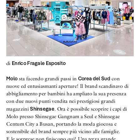
Enrico Fragale Esposito
di
Molo
Corea del Sud
sta facendo grandi passi in
con
nuove ed entusiasmanti aperture! Il brand scandinavo di
abbigliamento per bambini ha ampliato la sua presenza
con due nuovi punti vendita nei prestigiosi grandi
Shinsegae
magazzini
. Ora è possibile scoprire i capi di
Molo presso Shinsegae Gangnam a Seul e Shinsegae
Centum City a Busan, portando la moda giocosa e
sostenibile del brand sempre più vicino alle famiglie.
E le sorprese non finiscono qui! Una terza grande