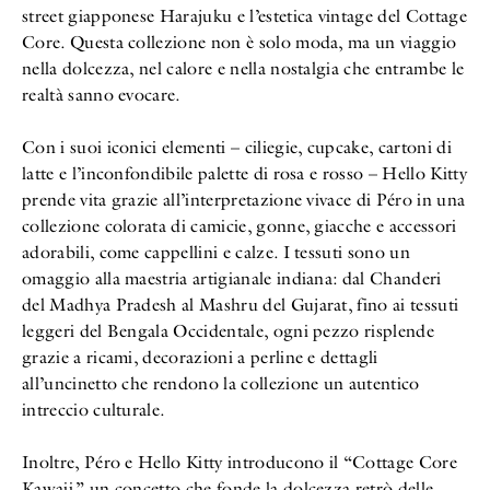
street giapponese Harajuku e l’estetica vintage del Cottage
Core. Questa collezione non è solo moda, ma un viaggio
nella dolcezza, nel calore e nella nostalgia che entrambe le
realtà sanno evocare.
Con i suoi iconici elementi – ciliegie, cupcake, cartoni di
latte e l’inconfondibile palette di rosa e rosso – Hello Kitty
prende vita grazie all’interpretazione vivace di Péro in una
collezione colorata di camicie, gonne, giacche e accessori
adorabili, come cappellini e calze. I tessuti sono un
omaggio alla maestria artigianale indiana: dal Chanderi
del Madhya Pradesh al Mashru del Gujarat, fino ai tessuti
leggeri del Bengala Occidentale, ogni pezzo risplende
grazie a ricami, decorazioni a perline e dettagli
all’uncinetto che rendono la collezione un autentico
intreccio culturale.
Inoltre, Péro e Hello Kitty introducono il “Cottage Core
Kawaii,” un concetto che fonde la dolcezza retrò delle