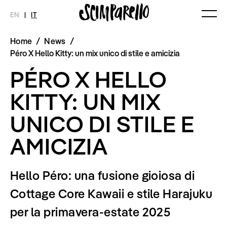
EN
|
IT
Home
/
News
/
MAGAZINE
NOVITÀ
MODA
SHOP
Péro X Hello Kitty: un mix unico di stile e amicizia
Ultimo Numero
Collezioni
PÉRO X HELLO
Archivio
Editoriali
Styling Tips
KITTY: UN MIX
Video
UNICO DI STILE E
INTERVIEW
SCIMPARELLO
Meet Me
Chi siamo
AMICIZIA
Newsletter
Privacy Policy
Imprint
Hello Péro: una fusione gioiosa di
Cottage Core Kawaii e stile Harajuku
per la primavera-estate 2025