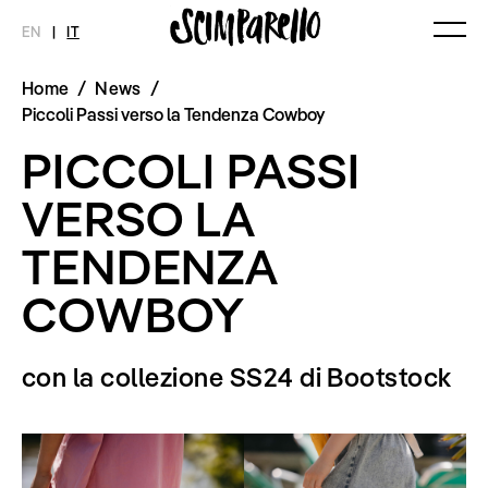
EN
|
IT
Home
/
News
/
MAGAZINE
NOVITÀ
MODA
SHOP
Piccoli Passi verso la Tendenza Cowboy
Ultimo Numero
Collezioni
PICCOLI PASSI
Archivio
Editoriali
Styling Tips
VERSO LA
Video
TENDENZA
INTERVIEW
SCIMPARELLO
Meet Me
Chi siamo
COWBOY
Newsletter
Privacy Policy
Imprint
con la collezione SS24 di Bootstock