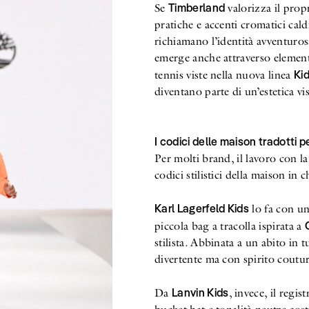
Timberland
Se
valorizza il pro
pratiche e accenti cromatici cald
richiamano l’identità avventuros
emerge anche attraverso elementi 
Ki
tennis viste nella nuova linea
diventano parte di un’estetica vis
I codici delle maison tradotti pe
Per molti brand, il lavoro con l
codici stilistici della maison in 
Karl Lagerfeld Kids
lo fa con u
piccola bag a tracolla ispirata a
stilista. Abbinata a un abito in 
divertente ma con spirito coutur
Lanvin Kids
Da
, invece, il regis