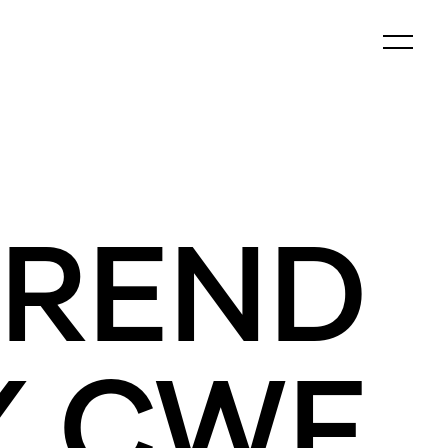
 TREND
Y CWF