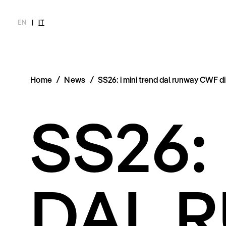
EN
|
IT
Home
/
News
/
SS26: i mini trend dal runway CWF di 
MAGAZINE
NOVITÀ
MODA
SHOP
INTERVIEW
SCIMPARE
SS26:
Ultimo Numero
Collezioni
Meet Me
Chi siamo
Archivio
Editoriali
Newsletter
Styling Tips
Privacy Pol
Video
Imprint
DAL 