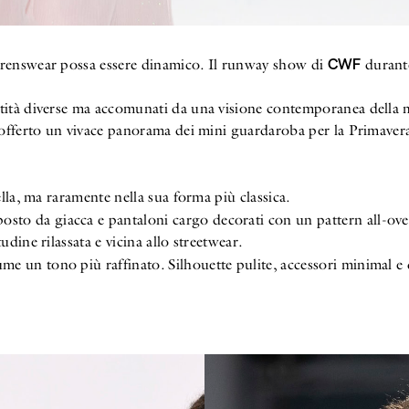
CWF
drenswear possa essere dinamico. Il runway show di
durante
ntità diverse ma accomunati da una visione contemporanea della 
a offerto un vivace panorama dei mini guardaroba per la Primave
ella, ma raramente nella sua forma più classica.
to da giacca e pantaloni cargo decorati con un pattern all-over.
dine rilassata e vicina allo streetwear.
ume un tono più raffinato. Silhouette pulite, accessori minimal e 