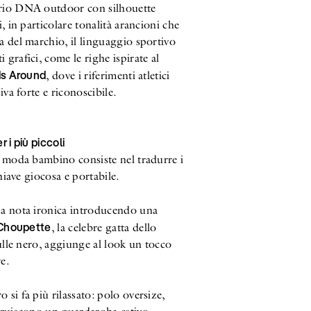
prio DNA outdoor con silhouette
i, in particolare tonalità arancioni che
a del marchio, il linguaggio sportivo
grafici, come le righe ispirate al
ds Around
, dove i riferimenti atletici
iva forte e riconoscibile.
r i più piccoli
a moda bambino consiste nel tradurre i
chiave giocosa e portabile.
na nota ironica introducendo una
Choupette
, la celebre gatta dello
tulle nero, aggiunge al look un tocco
e.
tro si fa più rilassato: polo oversize,