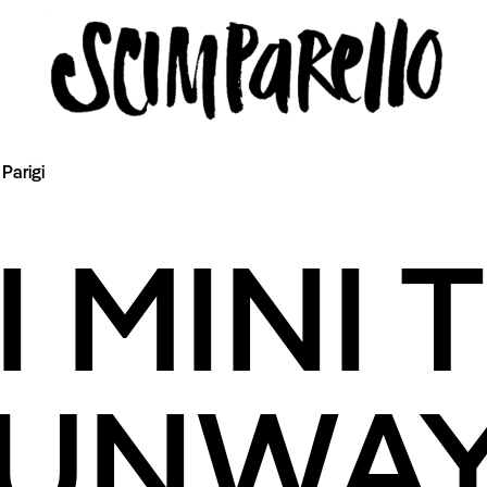
Parigi
LLO
 I MINI
icy
RUNWA