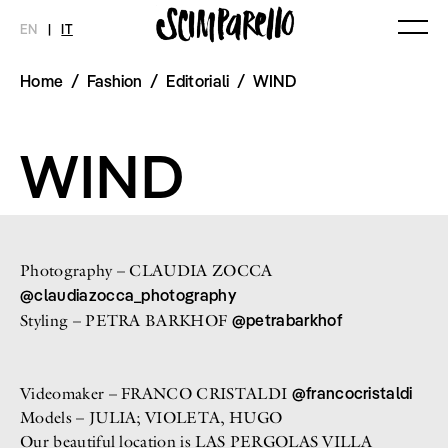
EN
|
IT
Home
/
Fashion
/
Editoriali
/
WIND
MAGAZINE
NOVITÀ
MODA
SHOP
Ultimo Numero
Collezioni
WIND
Archivio
Editoriali
Styling Tips
Video
INTERVIEW
SCIMPARELLO
Meet Me
Chi siamo
Photography – CLAUDIA ZOCCA
Newsletter
@claudiazocca_photography
Privacy Policy
@petrabarkhof
Styling – PETRA BARKHOF
Imprint
@francocristaldi
Videomaker – FRANCO CRISTALDI
Models – JULIA; VIOLETA, HUGO
Our beautiful location is LAS PERGOLAS VILLA