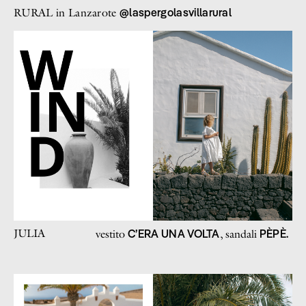
@laspergolasvillarural
RURAL in Lanzarote
JULIA
C’ERA UNA VOLTA
PÈPÈ.
vestito
, sandali