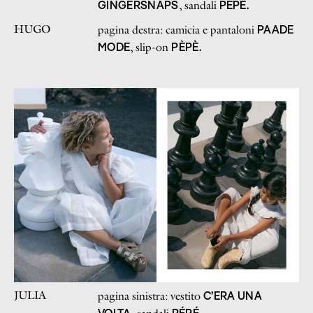
GINGERSNAPS
PÈPÈ.
, sandali
HUGO
PAADE
pagina destra: camicia e pantaloni
MODE
PÈPÈ.
, slip-on
JULIA
C’ERA UNA
pagina sinistra: vestito
VOLTA
PÉPÉ.