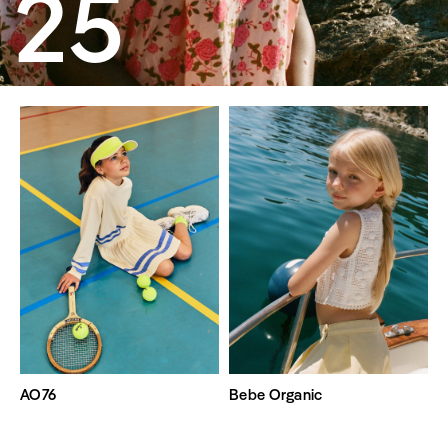
25
AO76
Bebe Organic