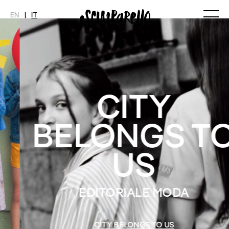
EN
|
IT
MAGAZINE
NOVITÀ
MODA
SHOP
Ultimo Numero
Collezioni
Archivio
Editoriali
CITY
Styling Tips
Video
BELONGS TO
INTERVIEW
SCIMPARELLO
Meet Me
Chi siamo
US
Newsletter
Privacy Policy
Imprint
EDITORIALE MODA
CITY BELONGS TO US