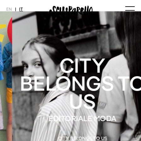
EN
|
IT
MAGAZINE
NOVITÀ
MODA
SHOP
Ultimo Numero
Collezioni
Archivio
Editoriali
CITY
Styling Tips
Video
BELONGS TO
INTERVIEW
SCIMPARELLO
Meet Me
Chi siamo
US
Newsletter
Privacy Policy
Imprint
EDITORIALE MODA
CITY BELONGS TO US