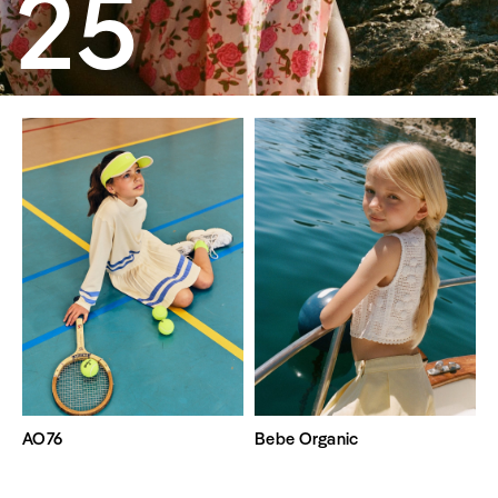
25
AO76
Bebe Organic