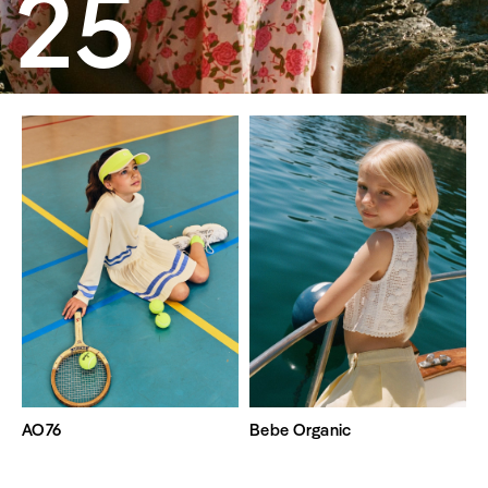
25
AO76
Bebe Organic