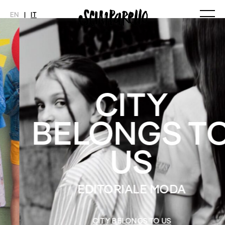
EN
|
IT
MAGAZINE
NOVITÀ
MODA
SHOP
Ultimo Numero
Collezioni
Archivio
Editoriali
CITY
Styling Tips
Video
BELONGS TO
INTERVIEW
SCIMPARELLO
Meet Me
Chi siamo
US
Newsletter
Privacy Policy
Imprint
EDITORIALE MODA
CITY BELONGS TO US