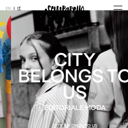
EN
|
IT
MAGAZINE
NOVITÀ
MODA
SHOP
Ultimo Numero
Collezioni
Archivio
Editoriali
CITY
Styling Tips
Video
BELONGS TO
INTERVIEW
SCIMPARELLO
Meet Me
Chi siamo
US
Newsletter
Privacy Policy
Imprint
EDITORIALE MODA
CITY BELONGS TO US