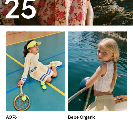
25
AO76
Bebe Organic