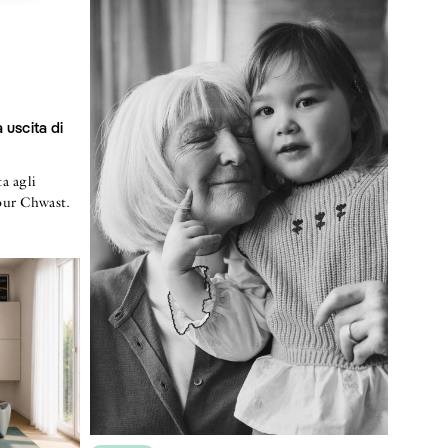
 uscita di
a agli
mour Chwast.