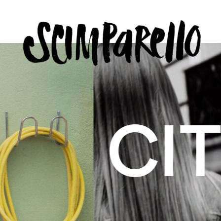
LLO
 BELON
icy
US