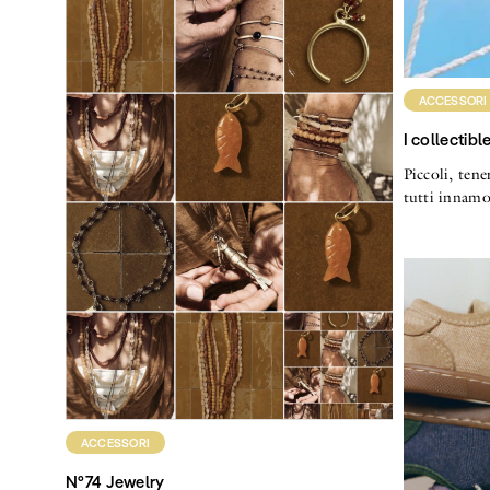
ACCESSORI
I collectib
Piccoli, tener
tutti innamo
ACCESSORI
N°74 Jewelry