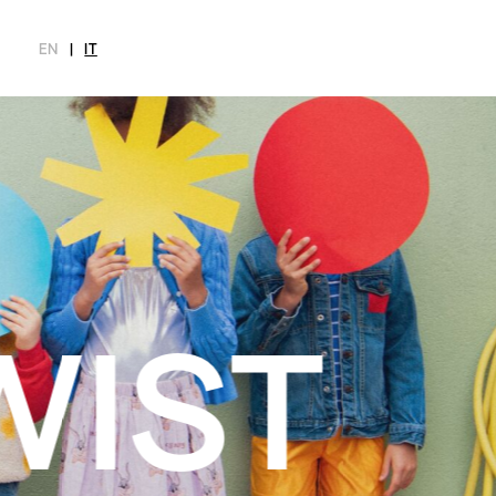
EN
|
IT
MAGAZINE
NOVITÀ
MODA
SHOP
INTERVIEW
SCIMPARE
CITY
Ultimo Numero
Collezioni
Meet Me
Chi siamo
Archivio
Editoriali
Newsletter
Styling Tips
Privacy Pol
Video
Imprint