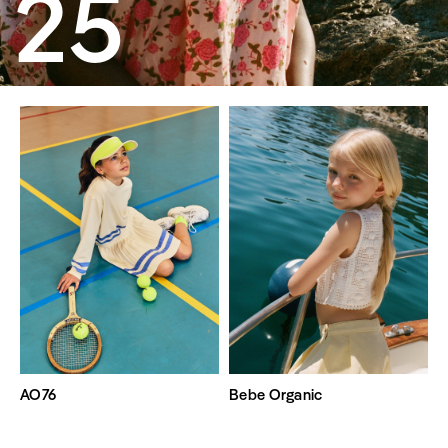
25
AO76
Bebe Organic