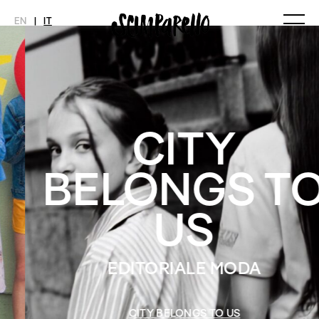
EN
|
IT
MAGAZINE
NOVITÀ
MODA
SHOP
Ultimo Numero
Collezioni
Archivio
Editoriali
CITY
Styling Tips
Video
BELONGS TO
INTERVIEW
SCIMPARELLO
Meet Me
Chi siamo
US
Newsletter
Privacy Policy
Imprint
EDITORIALE MODA
CITY BELONGS TO US