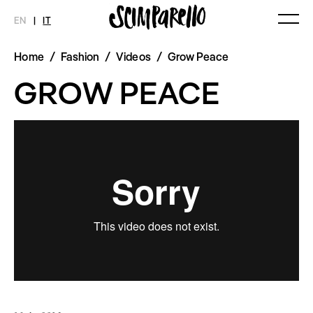
EN
|
IT
Home
/
Fashion
/
Videos
/
Grow Peace
MAGAZINE
NOVITÀ
MODA
SHOP
GROW PEACE
Ultimo Numero
Collezioni
Archivio
Editoriali
Styling Tips
Video
INTERVIEW
SCIMPARELLO
Meet Me
Chi siamo
Newsletter
Privacy Policy
Imprint