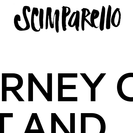
LLO
URNEY 
icy
T AND