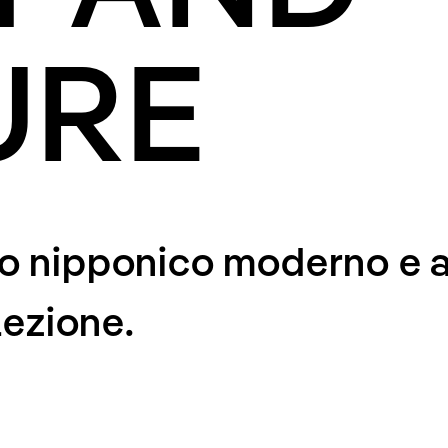
URE
ito nipponico moderno e 
ezione.