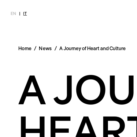
EN
|
IT
Home
/
News
/
A Journey of Heart and Culture
MAGAZINE
NOVITÀ
MODA
SHOP
INTERVIEW
SCIMPARE
A JO
Ultimo Numero
Collezioni
Meet Me
Chi siamo
Archivio
Editoriali
Newsletter
Styling Tips
Privacy Pol
Video
Imprint
HEAR