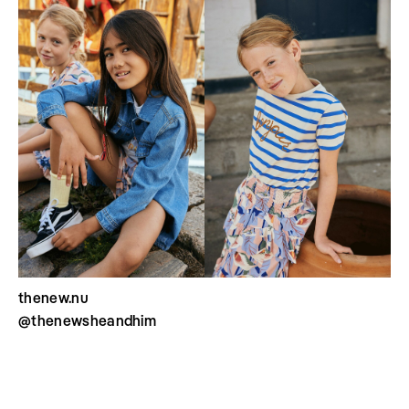
thenew.nu
@thenewsheandhim