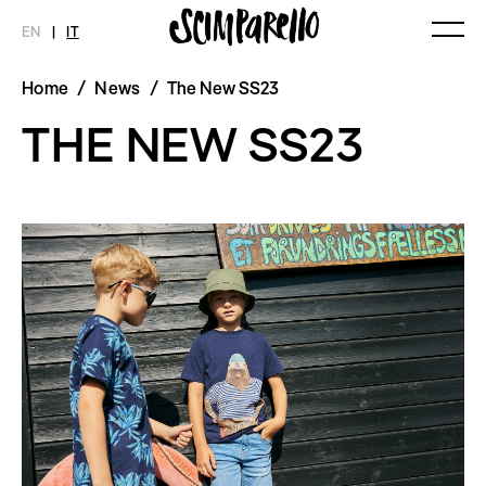
EN
|
IT
Home
/
News
/
The New SS23
MAGAZINE
NOVITÀ
MODA
SHOP
THE NEW SS23
Ultimo Numero
Collezioni
Archivio
Editoriali
Styling Tips
Video
INTERVIEW
SCIMPARELLO
Meet Me
Chi siamo
Newsletter
Privacy Policy
Imprint